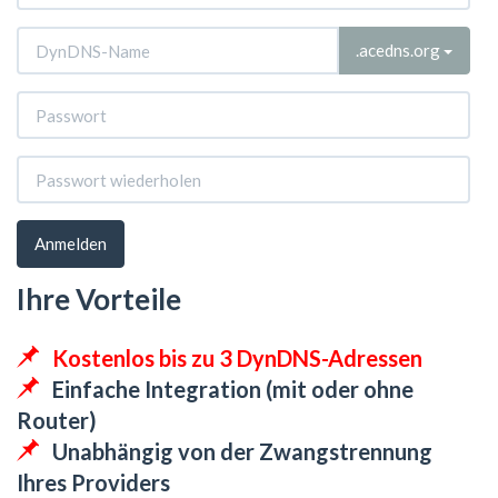
Toggl
.acedns.org
Anmelden
Ihre Vorteile
Kostenlos bis zu 3 DynDNS-Adressen
Einfache Integration (mit oder ohne
Router)
Unabhängig von der Zwangstrennung
Ihres Providers